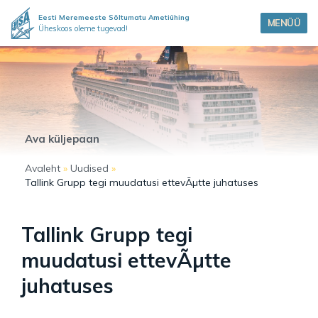
Eesti Meremeeste Sõltumatu Ametiühing
MENÜÜ
Üheskoos oleme tugevad!
Ava küljepaan
Avaleht
»
Uudised
»
Tallink Grupp tegi muudatusi ettevÃµtte juhatuses
Tallink Grupp tegi
muudatusi ettevÃµtte
juhatuses