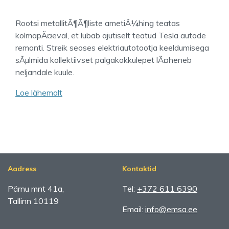
Rootsi metallitÃ¶Ã¶liste ametiÃ¼hing teatas
kolmapÃ¤eval, et lubab ajutiselt teatud Tesla autode
remonti. Streik seoses elektriautotootja keeldumisega
sÃµlmida kollektiivset palgakokkulepet lÃ¤heneb
neljandale kuule.
Loe lähemalt
Aadress
Kontaktid
Pärnu mnt 41a,
Tel:
+372 611 6390
Tallinn 10119
Email:
info@emsa.ee