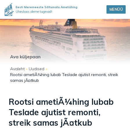
Eesti Meremeeste Sõltumatu Ametiühing
MENÜÜ
Üheskoos oleme tugevad!
Ava küljepaan
Avaleht
»
Uudised
»
Rootsi ametiÃ¼hing lubab Teslade ajutist remonti, streik
samas jÃ¤tkub
Rootsi ametiÃ¼hing lubab
Teslade ajutist remonti,
streik samas jÃ¤tkub