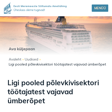
Eesti Meremeeste Sõltumatu Ametiühing
MENÜÜ
Üheskoos oleme tugevad!
Ava küljepaan
Avaleht
»
Uudised
»
Ligi pooled põlevkivisektori töötajatest vajavad ümberõpet
Ligi pooled põlevkivisektori
töötajatest vajavad
ümberõpet