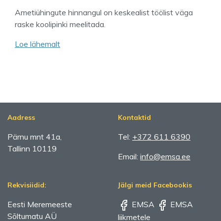
Ametiühingute hinnangul on keskealist töölist väga
raske koolipinki meelitada.
Loe lähemalt
Aadress
Kontaktid
Pärnu mnt 41a,
Tel:
+372 611 6390
Tallinn 10119
Email:
info@emsa.ee
Rekvisiidid:
Jälgi meid Facebookis
Eesti Meremeeste
EMSA
EMSA
Sõltumatu AÜ
liikmetele