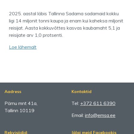
2025. aastal läbis Tallinna Sadama sadamaid kokku
ligi 14 miljonit tonni kaupa ja enam kui kaheksa miljonit
reisijat. Aasta kokkuvõttes kasvas kaubamaht 5,1 ja
reisijate arv 1,0 protsenti.
Loe lähemalt
Aadress
Kontaktid
Pärnu mnt 41a,
Tel:
+372 611 6390
Tallinn 10119
Email:
info@emsa.ee
Rekvisiidid:
Jälgi meid Facebookis