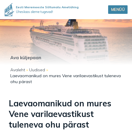
Eesti Meremeeste Sõltumatu Ametiühing
MENÜÜ
Üheskoos oleme tugevad!
Ava küljepaan
Avaleht
»
Uudised
»
Laevaomanikud on mures Vene varilaevastikust tuleneva
ohu pärast
Laevaomanikud on mures
Vene varilaevastikust
tuleneva ohu pärast