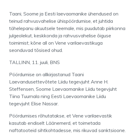
Taani, Soome ja Eesti laevaomanike ühendused on
teinud rahvusvahelise ühispöördumise, et juhtida
tähelepanu akuutsele teemale, mis puudutab piirkonna
julgeolekut, keskkonda ja rahvusvahelise õiguse
toimimist; kõne all on Vene varilaevastikuga
seonduvad tõsised ohud.
TALLINN, 11. juuli, BNS
Pöördumise on allkirjastanud Taani
Laevandusettevõtete Liidu tegevjuht Anne H.
Steffensen, Soome Laevaomanike Liidu tegevjuht
Tiina Tuurnala ning Eesti Laevaomanike Liidu
tegevjuht Elise Nassar.
Pöördumises rõhutatakse, et Vene varilaevastik
kasutab endiselt Läänemerd, et toimetada
naftatooteid sihtkohtadesse, mis rikuvad sanktsioone.