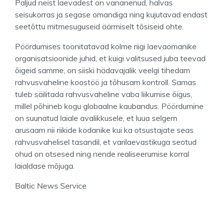
Paljud neist laevadest on vananenud, halvas
seisukorras ja segase omandiga ning kujutavad endast
seetõttu mitmesuguseid äärmiselt tõsiseid ohte.
Pöördumises toonitatavad kolme riigi laevaomanike
organisatsioonide juhid, et kuigi valitsused juba teevad
õigeid samme, on siiski hädavajalik veelgi tihedam
rahvusvaheline koostöö ja tõhusam kontroll. Samas
tuleb säilitada rahvusvaheline vaba liikumise õigus,
millel põhineb kogu globaalne kaubandus. Pöördumine
on suunatud laiale avalikkusele, et luua selgem
arusaam nii riikide kodanike kui ka otsustajate seas
rahvusvahelisel tasandil, et varilaevastikuga seotud
ohud on otsesed ning nende realiseerumise korral
laialdase mõjuga.
Baltic News Service