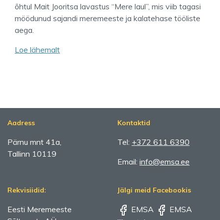
õhtul Mait Jooritsa lavastus “Mere laul”, mis viib tagasi
möödunud sajandi meremeeste ja kalatehase tööliste
aega.
Loe lähemalt
Aadress
Kontaktid
Pärnu mnt 41a,
Tel:
+372 611 6390
Tallinn 10119
Email:
info@emsa.ee
Rekvisiidid:
Jälgi meid Facebookis
Eesti Meremeeste
EMSA
EMSA