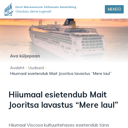
Eesti Meremeeste Sõltumatu Ametiühing
MENÜÜ
Üheskoos oleme tugevad!
Ava küljepaan
Avaleht
»
Uudised
»
Hiiumaal esietendub Mait Jooritsa lavastus “Mere laul”
Hiiumaal esietendub Mait
Jooritsa lavastus “Mere laul”
Hiiumaal Viscosa kultuuritehases esietendub täna